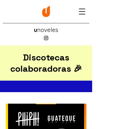
u
noveles
Discotecas
colaboradoras 🎉