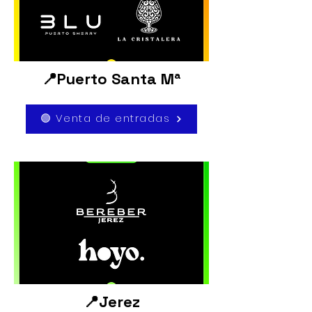
📍Puerto Santa Mª
🟢 Venta de entradas
📍Jerez