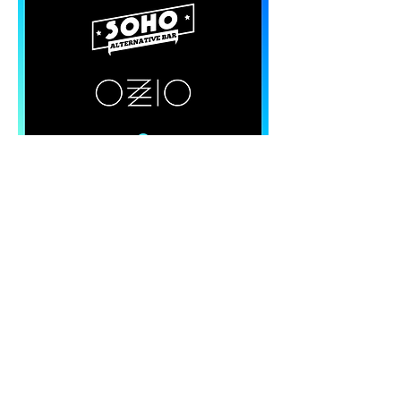
📍Cádiz
🟢 Venta de entradas
Además de venta de entradas /
reservados, en aquellas
discotecas que haya para
apuntarse en lista gratis
* pero
no directamente por Fourvenues,
háblame por privado en Instagram
de @unoveles