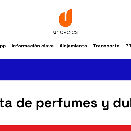
u
noveles
app
Información clave
Alojamiento
Transporte
P
ta de perfumes y du