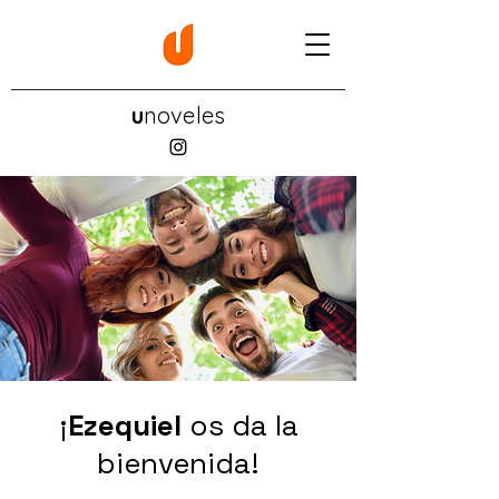
u
noveles
¡
Ezequiel
os da la
bienvenida!