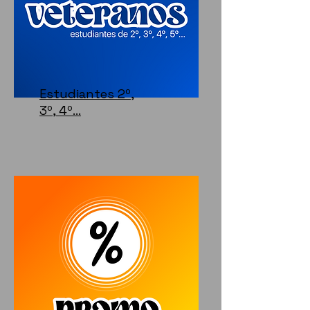
Estudiantes 2º,
3º, 4º...